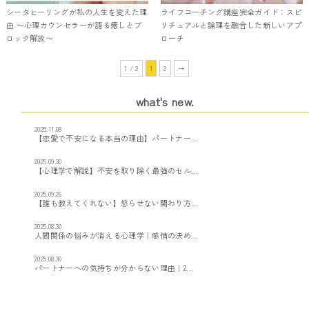
シータヒーリングが私の人生を変えた理
ライフコーチング講座完全ガイド：スピ
由 〜心理カウンセラーが語る癒しとブ
リチュアルと論理を融合した新しいアプ
ロック解放〜
ローチ
1 / 2
1
2
→
what's new.
2025.11.08
【恋愛で不安になる本当の理由】パートナー...
2025.09.30
【心理学で解説】不安を取り除く最強のセル...
2025.09.26
【誰も教えてくれない】怒らせない関わり方...
2025.08.30
人間関係の悩みが消える心理学｜感情の決め...
2025.08.30
パートナーへの気持ちが分からない理由｜2...