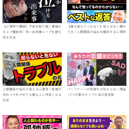
【心理学で解説】不安を取り除く最強の
【誰も教えてくれない】怒らせない関わ
セルフ解放術｜辛い出来事ループを断ち
り方｜人間関係の悩みを解決する心理学
切る方法
人間関係の悩みが消える心理学｜感情の
パートナーへの気持ちが分からない理由
決めつけをやめて大事な人と仲良くなる
｜2つの愛のタイプと自己肯定感
方法