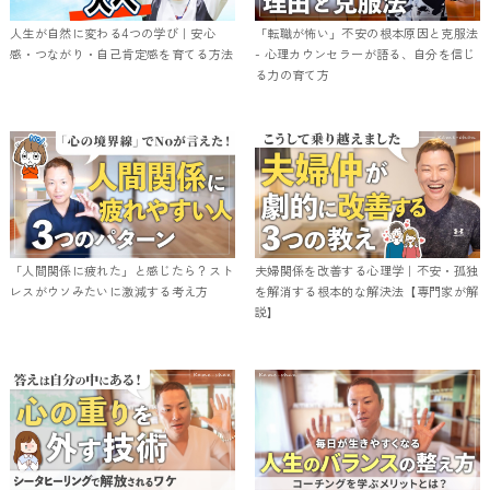
人生が自然に変わる4つの学び｜安心
「転職が怖い」不安の根本原因と克服法
感・つながり・自己肯定感を育てる方法
- 心理カウンセラーが語る、自分を信じ
る力の育て方
「人間関係に疲れた」と感じたら？スト
夫婦関係を改善する心理学｜不安・孤独
レスがウソみたいに激減する考え方
を解消する根本的な解決法【専門家が解
説】