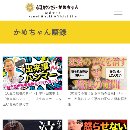
かめちゃん語録
【人生の転機のサイン】辛い出来事は
【恋愛で不安になる本当の理由】パート
「出来事ハンマー」｜人生のステージを
ナーが離れていく恐れの正体と根本解決
上げる乗り越え方
法