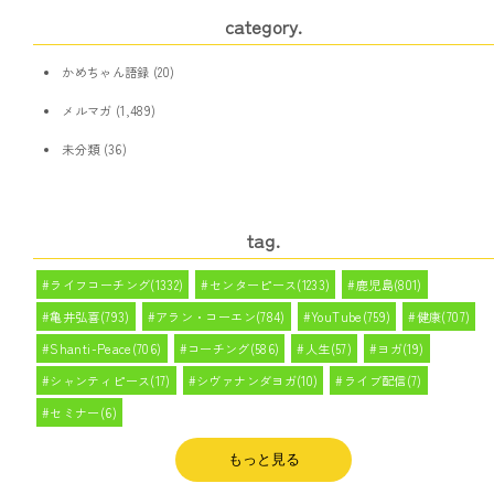
category.
かめちゃん語録
(20)
メルマガ
(1,489)
未分類
(36)
tag.
ライフコーチング(1332)
センターピース(1233)
鹿児島(801)
亀井弘喜(793)
アラン・コーエン(784)
YouTube(759)
健康(707)
Shanti-Peace(706)
コーチング(586)
人生(57)
ヨガ(19)
シャンティピース(17)
シヴァナンダヨガ(10)
ライブ配信(7)
セミナー(6)
もっと見る