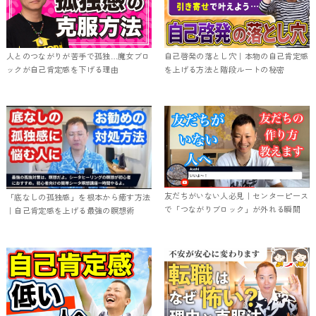
人とのつながりが苦手で孤独…魔女ブロ
自己啓発の落とし穴｜本物の自己肯定感
ックが自己肯定感を下げる理由
を上げる方法と階段ルートの秘密
友だちがいない人必見｜センターピース
「底なしの孤独感」を根本から癒す方法
で「つながりブロック」が外れる瞬間
｜自己肯定感を上げる最強の瞑想術