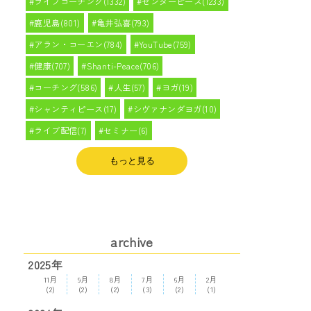
ライフコーチング(1332)
センターピース(1233)
鹿児島(801)
亀井弘喜(793)
アラン・コーエン(784)
YouTube(759)
健康(707)
Shanti-Peace(706)
コーチング(586)
人生(57)
ヨガ(19)
シャンティピース(17)
シヴァナンダヨガ(10)
ライブ配信(7)
セミナー(6)
もっと見る
archive
2025年
11月
9月
8月
7月
6月
2月
(2)
(2)
(2)
(3)
(2)
(1)