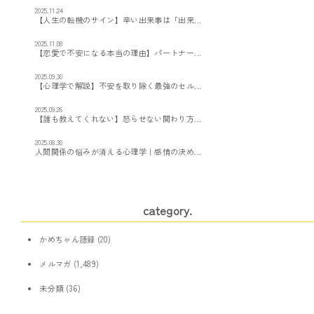
2025.11.24
【人生の転機のサイン】辛い出来事は「出来...
2025.11.08
【恋愛で不安になる本当の理由】パートナー...
2025.09.30
【心理学で解説】不安を取り除く最強のセル...
2025.09.26
【誰も教えてくれない】怒らせない関わり方...
2025.08.30
人間関係の悩みが消える心理学｜感情の決め...
category.
かめちゃん語録
(20)
メルマガ
(1,489)
未分類
(36)