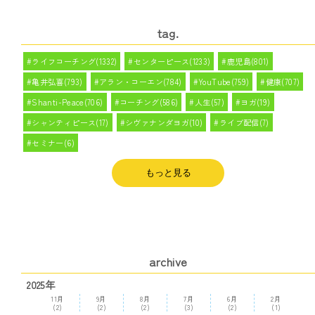
tag.
ライフコーチング(1332)
センターピース(1233)
鹿児島(801)
亀井弘喜(793)
アラン・コーエン(784)
YouTube(759)
健康(707)
Shanti-Peace(706)
コーチング(586)
人生(57)
ヨガ(19)
シャンティピース(17)
シヴァナンダヨガ(10)
ライブ配信(7)
セミナー(6)
もっと見る
archive
2025年
11月
9月
8月
7月
6月
2月
(2)
(2)
(2)
(3)
(2)
(1)