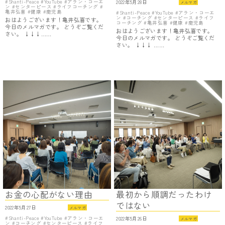
Shanti-Peace
YouTube
アラン・コーエ
2022年5月28日
メルマガ
ン
センターピース
ライフコーチング
亀井弘喜
健康
鹿児島
Shanti-Peace
YouTube
アラン・コーエ
ン
コーチング
センターピース
ライフ
おはようございます！亀井弘喜です。
コーチング
亀井弘喜
健康
鹿児島
今日のメルマガです。 どうぞご覧くだ
おはようございます！亀井弘喜です。
さい。 ↓↓↓……
今日のメルマガです。 どうぞご覧くだ
さい。 ↓↓↓ ……
お金の心配がない理由
最初から順調だったわけ
ではない
2022年5月27日
メルマガ
Shanti-Peace
YouTube
アラン・コーエ
2022年5月26日
メルマガ
ン
コーチング
センターピース
ライフ