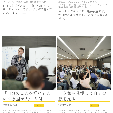
コーチング
亀井弘喜
健康
鹿児島
Shanti-Peace
YouTube
アラン・コーエ
ン
センターピース
ライフコーチング
おはようございます！亀井弘喜です。
亀井弘喜
健康
鹿児島
今日のメルマガです。 どうぞご覧くだ
おはようございます！亀井弘喜です。
さい。 ↓↓↓ ……
今日のメルマガです。 どうぞご覧くだ
さい。 ↓↓↓……
「自分のことを嫌い」と
吐き気を我慢して自分の
いう原因が人生の問...
顔を見る
2022年5月24日
2022年5月23日
メルマガ
メルマガ
Shanti-Peace
YouTube
アラン・コーエ
Shanti-Peace
YouTube
アラン・コーエ