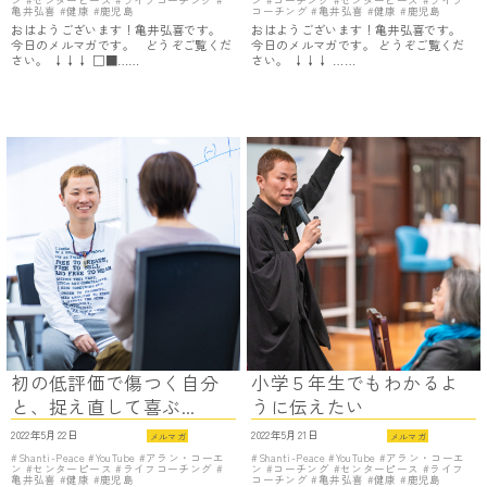
ン
センターピース
ライフコーチング
ン
コーチング
センターピース
ライフ
亀井弘喜
健康
鹿児島
コーチング
亀井弘喜
健康
鹿児島
おはようございます！亀井弘喜です。
おはようございます！亀井弘喜です。
今日のメルマガです。 どうぞご覧くだ
今日のメルマガです。 どうぞご覧くだ
さい。 ↓↓↓ □■……
さい。 ↓↓↓ ……
初の低評価で傷つく自分
小学５年生でもわかるよ
と、捉え直して喜ぶ...
うに伝えたい
2022年5月22日
2022年5月21日
メルマガ
メルマガ
Shanti-Peace
YouTube
アラン・コーエ
Shanti-Peace
YouTube
アラン・コーエ
ン
センターピース
ライフコーチング
ン
コーチング
センターピース
ライフ
亀井弘喜
健康
鹿児島
コーチング
亀井弘喜
健康
鹿児島