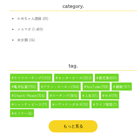
category.
かめちゃん語録
(20)
メルマガ
(1,489)
未分類
(36)
tag.
ライフコーチング(1332)
センターピース(1233)
鹿児島(801)
亀井弘喜(793)
アラン・コーエン(784)
YouTube(759)
健康(707)
Shanti-Peace(706)
コーチング(586)
人生(57)
ヨガ(19)
シャンティピース(17)
シヴァナンダヨガ(10)
ライブ配信(7)
セミナー(6)
もっと見る