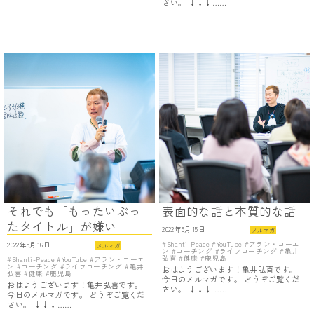
さい。 ↓↓↓……
それでも「もったいぶっ
表面的な話と本質的な話
たタイトル」が嫌い
2022年5月15日
メルマガ
Shanti-Peace
YouTube
アラン・コーエ
2022年5月16日
メルマガ
ン
コーチング
ライフコーチング
亀井
弘喜
健康
鹿児島
Shanti-Peace
YouTube
アラン・コーエ
ン
コーチング
ライフコーチング
亀井
おはようございます！亀井弘喜です。
弘喜
健康
鹿児島
今日のメルマガです。 どうぞご覧くだ
おはようございます！亀井弘喜です。
さい。 ↓↓↓ ……
今日のメルマガです。 どうぞご覧くだ
さい。 ↓↓↓……