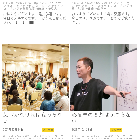
Shanti-Peace
YouTube
アラン・コーエ
Shanti-Peace
YouTube
アラン・コーエ
ン
コーチング
センターピース
ライフ
ン
センターピース
ライフコーチング
コーチング
亀井弘喜
健康
鹿児島
亀井弘喜
健康
鹿児島
おはようございます！亀井弘喜です。
おはようございます！亀井弘喜です。
今日のメルマガです。 どうぞご覧くだ
今日のメルマガです。 どうぞご覧くだ
さい。 ↓↓↓ □■……
さい。 ……
気づかなければ変わらな
心配事の９割は起こらな
い
い
2021年10月24日
2021年10月23日
メルマガ
メルマガ
Shanti-Peace
YouTube
アラン・コーエ
Shanti-Peace
YouTube
アラン・コーエ