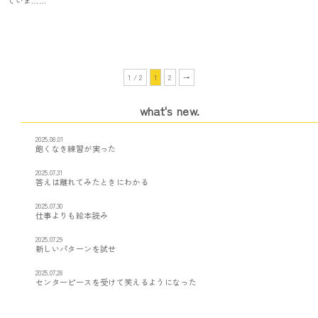
ていま……
1 / 2
1
2
→
what's new.
2025.08.01
飽くなき練習が実った
2025.07.31
答えは離れてみたときにわかる
2025.07.30
仕事よりも絵本読み
2025.07.29
新しいパターンを試せ
2025.07.28
センターピースを受けて笑えるようになった