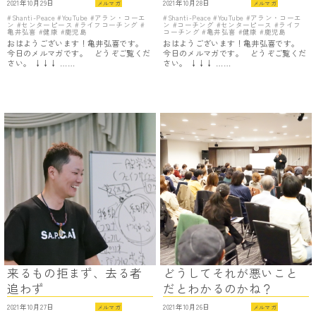
2021年10月29日
2021年10月28日
メルマガ
メルマガ
Shanti-Peace
YouTube
アラン・コーエ
Shanti-Peace
YouTube
アラン・コーエ
ン
センターピース
ライフコーチング
ン
コーチング
センターピース
ライフ
亀井弘喜
健康
鹿児島
コーチング
亀井弘喜
健康
鹿児島
おはようございます！亀井弘喜です。
おはようございます！亀井弘喜です。
今日のメルマガです。 どうぞご覧くだ
今日のメルマガです。 どうぞご覧くだ
さい。 ↓↓↓ ……
さい。 ↓↓↓ ……
来るもの拒まず、去る者
どうしてそれが悪いこと
追わず
だとわかるのかね？
2021年10月27日
2021年10月26日
メルマガ
メルマガ