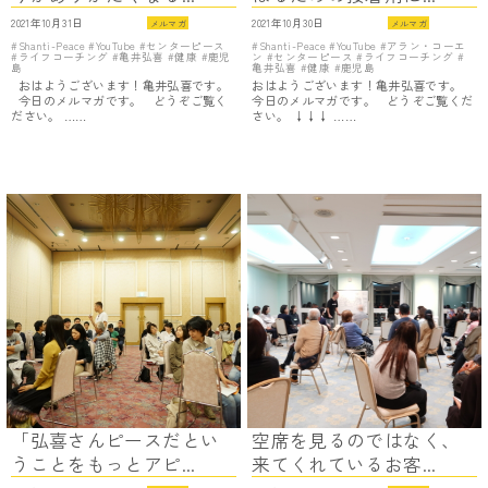
2021年10月31日
2021年10月30日
メルマガ
メルマガ
Shanti-Peace
YouTube
センターピース
Shanti-Peace
YouTube
アラン・コーエ
ライフコーチング
亀井弘喜
健康
鹿児
ン
センターピース
ライフコーチング
島
亀井弘喜
健康
鹿児島
おはようございます！亀井弘喜です。
おはようございます！亀井弘喜です。
今日のメルマガです。 どうぞご覧く
今日のメルマガです。 どうぞご覧くだ
ださい。 ……
さい。 ↓↓↓ ……
「弘喜さんピースだとい
空席を見るのではなく、
うことをもっとアピ...
来てくれているお客...