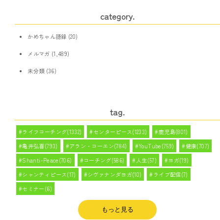
category.
かめちゃん語録
(20)
メルマガ
(1,489)
未分類
(36)
tag.
ライフコーチング(1332)
センターピース(1233)
鹿児島(801)
亀井弘喜(793)
アラン・コーエン(784)
YouTube(759)
健康(707)
Shanti-Peace(706)
コーチング(586)
人生(57)
ヨガ(19)
シャンティピース(17)
シヴァナンダヨガ(10)
ライブ配信(7)
セミナー(6)
もっと見る