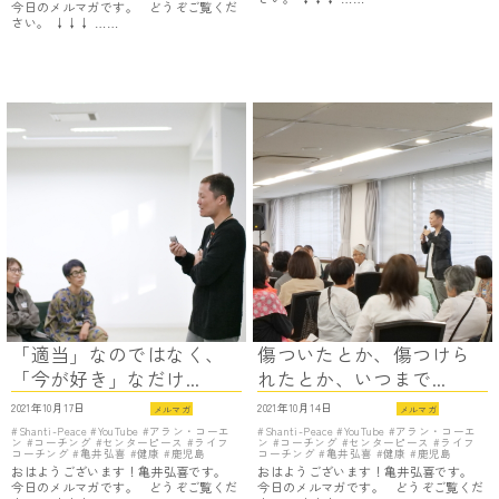
今日のメルマガです。 どうぞご覧くだ
さい。 ↓↓↓ ……
「適当」なのではなく、
傷ついたとか、傷つけら
「今が好き」なだけ...
れたとか、いつまで...
2021年10月17日
2021年10月14日
メルマガ
メルマガ
Shanti-Peace
YouTube
アラン・コーエ
Shanti-Peace
YouTube
アラン・コーエ
ン
コーチング
センターピース
ライフ
ン
コーチング
センターピース
ライフ
コーチング
亀井弘喜
健康
鹿児島
コーチング
亀井弘喜
健康
鹿児島
おはようございます！亀井弘喜です。
おはようございます！亀井弘喜です。
今日のメルマガです。 どうぞご覧くだ
今日のメルマガです。 どうぞご覧くだ