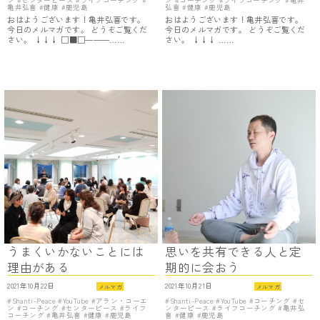
ン
センターピース
ライフコーチング
ン
コーチング
ライフコーチング
亀井
亀井弘喜
健康
鹿児島
弘喜
健康
鹿児島
おはようございます！亀井弘喜です。
おはようございます！亀井弘喜です。
今日のメルマガです。 どうぞご覧くだ
今日のメルマガです。 どうぞご覧くだ
さい。 ↓↓↓ □■□―――……
さい。 ↓↓↓ ……
うまくいかないことには
思いを共有できる人と定
理由がある
期的に会おう
2021年10月22日
2021年10月21日
メルマガ
メルマガ
Shanti-Peace
YouTube
アラン・コーエ
Shanti-Peace
YouTube
コーチング
セ
ン
コーチング
センターピース
ライフ
ンターピース
ライフコーチング
亀井弘
コーチング
亀井弘喜
健康
鹿児島
喜
健康
鹿児島