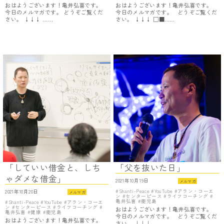
おはようございます！亀井弘喜です。
おはようございます！亀井弘喜です。
今日のメルマガです。 どうぞご覧くだ
今日のメルマガです。 どうぞご覧くだ
さい。 ↓↓↓ ……
さい。 ↓↓↓ □■……
「していい借金と、しち
「父を抜いた日」
ゃダメな借金」
2021年10月19日
メルマガ
Shanti-Peace
YouTube
アラン・コーエ
2021年10月20日
メルマガ
ン
センターピース
ライフコーチング
亀井弘喜
鹿児島
Shanti-Peace
YouTube
アラン・コーエ
ン
センターピース
ライフコーチング
おはようございます！亀井弘喜です。
亀井弘喜
健康
鹿児島
今日のメルマガです。 どうぞご覧くだ
おはようございます！亀井弘喜です。
さい。 ↓↓↓ ……