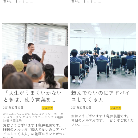
さい。 ↓↓↓ ……
さい。 ↓↓↓ ……
「人生がうまくいかない
頼んでないのにアドバイ
ときは、使う言葉を...
スしてくる人
2021年10月13日
2021年10月12日
メルマガ
メルマガ
Shanti-Peace
YouTube
アラン・コーエ
おはようございます！亀井弘喜です。
ン
コーチング
ライフコーチング
亀井
今日のメルマガです。 どうぞご覧くだ
弘喜
鹿児島
さい。 ……
おはようございます！亀井弘喜です。
昨日のメルマガ「頼んでないのにアドバ
イスしてくる人」の動画にリンクがつい