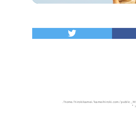
/home/hirokikamei/kameihiroki.com/public_h
"