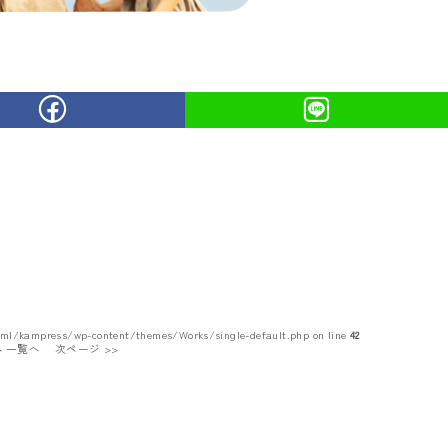
tml/kampress/wp-content/themes/Works/single-default.php on line
42
 > 一覧へ
次ページ >>