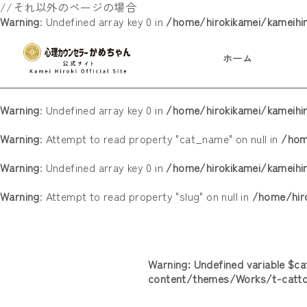
//それ以外のページの場合
Warning
: Undefined array key 0 in
/home/hirokikamei/kameihi
ホーム
Warning
: Undefined array key 0 in
/home/hirokikamei/kameih
Warning
: Attempt to read property "cat_name" on null in
/hom
Warning
: Undefined array key 0 in
/home/hirokikamei/kameih
Warning
: Attempt to read property "slug" on null in
/home/hir
Warning
: Undefined variable $c
content/themes/Works/t-catt