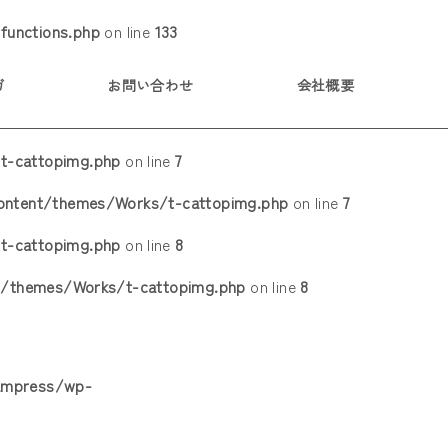
functions.php
on line
133
ガ
お問い合わせ
会社概要
t-cattopimg.php
on line
7
content/themes/Works/t-cattopimg.php
on line
7
t-cattopimg.php
on line
8
t/themes/Works/t-cattopimg.php
on line
8
kampress/wp-