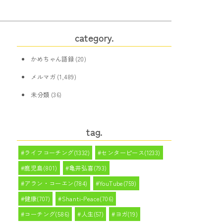
category.
かめちゃん語録
(20)
メルマガ
(1,489)
未分類
(36)
tag.
ライフコーチング(1332)
センターピース(1233)
鹿児島(801)
亀井弘喜(793)
アラン・コーエン(784)
YouTube(759)
健康(707)
Shanti-Peace(706)
コーチング(586)
人生(57)
ヨガ(19)