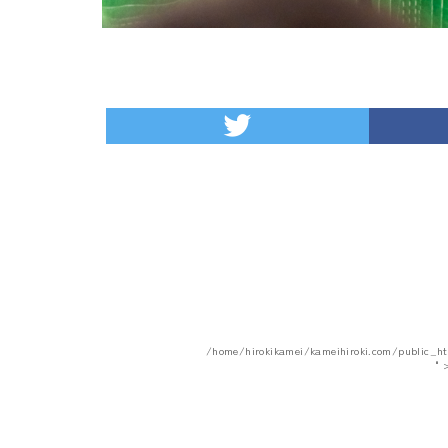
/home/hirokikamei/kameihiroki.com/public_h
"