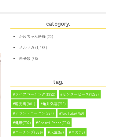
category.
かめちゃん語録
(20)
メルマガ
(1,489)
未分類
(36)
tag.
ライフコーチング(1332)
センターピース(1233)
鹿児島(801)
亀井弘喜(793)
アラン・コーエン(784)
YouTube(759)
健康(707)
Shanti-Peace(706)
コーチング(586)
人生(57)
ヨガ(19)