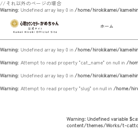
//それ以外のページの場合
Warning
: Undefined array key 0 in
/home/hirokikamei/kameihi
ホーム
Warning
: Undefined array key 0 in
/home/hirokikamei/kameih
Warning
: Attempt to read property "cat_name" on null in
/hom
Warning
: Undefined array key 0 in
/home/hirokikamei/kameih
Warning
: Attempt to read property "slug" on null in
/home/hir
Warning
: Undefined variable $c
content/themes/Works/t-catt