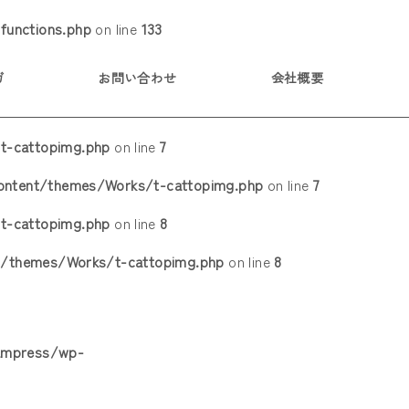
functions.php
on line
133
ガ
お問い合わせ
会社概要
t-cattopimg.php
on line
7
content/themes/Works/t-cattopimg.php
on line
7
t-cattopimg.php
on line
8
t/themes/Works/t-cattopimg.php
on line
8
kampress/wp-