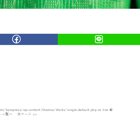
tml/kampress/wp-content/themes/Works/single-default.php on line
42
 > 一覧へ
次ページ >>