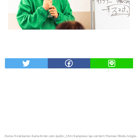
/home/hirokikamei/kameihiroki.com/public_html/kampress/wp-content/themes/Works/single-