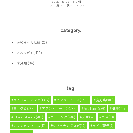
default.php on line
42
" > 一覧へ
次ページ >>
category.
かめちゃん語録
(20)
メルマガ
(1,489)
未分類
(36)
tag.
ライフコーチング(1332)
センターピース(1233)
鹿児島(801)
亀井弘喜(793)
アラン・コーエン(784)
YouTube(759)
健康(707)
Shanti-Peace(706)
コーチング(586)
人生(57)
ヨガ(19)
シャンティピース(17)
シヴァナンダヨガ(10)
ライブ配信(7)