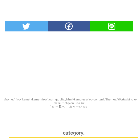
/home/hirokikamei/kameihiroki.com/public_html/kampress/wp-content/themes/Works/single-
default.php on line
42
" > 一覧へ
次ページ >>
category.