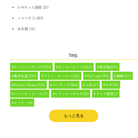
かめちゃん語録
(20)
メルマガ
(1,489)
未分類
(36)
tag.
ライフコーチング(1332)
センターピース(1233)
鹿児島(801)
亀井弘喜(793)
アラン・コーエン(784)
YouTube(759)
健康(707)
Shanti-Peace(706)
コーチング(586)
人生(57)
ヨガ(19)
シャンティピース(17)
シヴァナンダヨガ(10)
ライブ配信(7)
セミナー(6)
もっと見る