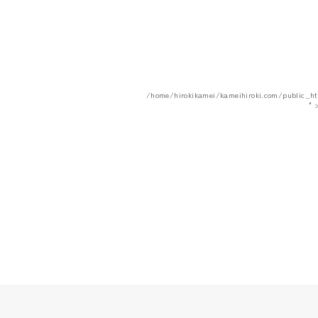
/home/hirokikamei/kameihiroki.com/public_h
"