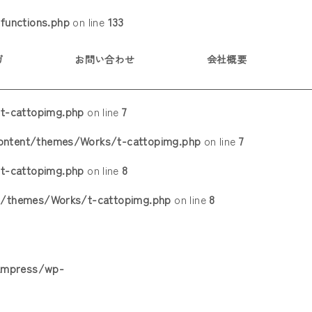
functions.php
on line
133
ガ
お問い合わせ
会社概要
t-cattopimg.php
on line
7
content/themes/Works/t-cattopimg.php
on line
7
t-cattopimg.php
on line
8
t/themes/Works/t-cattopimg.php
on line
8
kampress/wp-