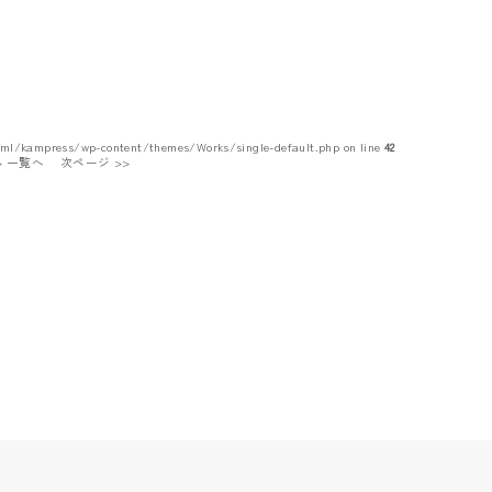
tml/kampress/wp-content/themes/Works/single-default.php on line
42
 > 一覧へ
次ページ >>