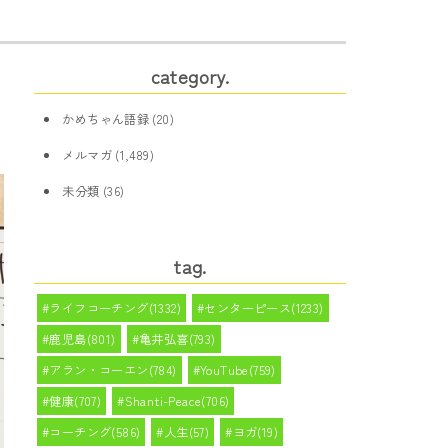
category.
かめちゃん語録
(20)
メルマガ
(1,489)
未分類
(36)
tag.
ライフコーチング(1332)
センターピース(1233)
鹿児島(801)
亀井弘喜(793)
アラン・コーエン(784)
YouTube(759)
健康(707)
Shanti-Peace(706)
コーチング(586)
人生(57)
ヨガ(19)