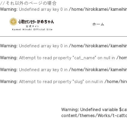
//それ以外のページの場合
Warning
: Undefined array key 0 in
/home/hirokikamei/kameihi
ホーム
Warning
: Undefined array key 0 in
/home/hirokikamei/kameih
Warning
: Attempt to read property "cat_name" on null in
/hom
Warning
: Undefined array key 0 in
/home/hirokikamei/kameih
Warning
: Attempt to read property "slug" on null in
/home/hir
Warning
: Undefined variable $c
content/themes/Works/t-catt