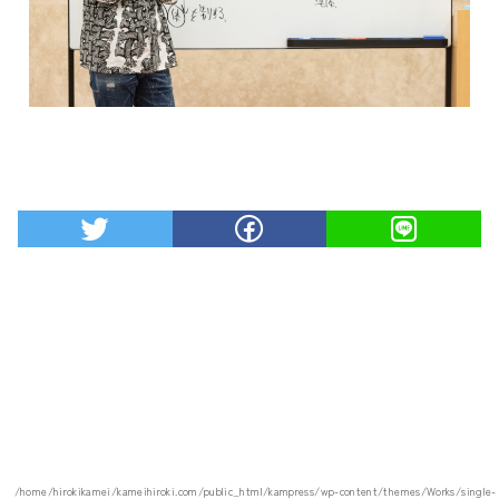
/home/hirokikamei/kameihiroki.com/public_html/kampress/wp-content/themes/Works/single-