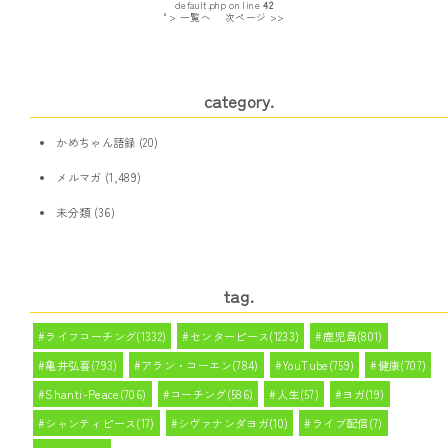
default.php on line
42
" > 一覧へ
次ページ >>
category.
かめちゃん語録
(20)
メルマガ
(1,489)
未分類
(36)
tag.
ライフコーチング(1332)
センターピース(1233)
鹿児島(801)
亀井弘喜(793)
アラン・コーエン(784)
YouTube(759)
健康(707)
Shanti-Peace(706)
コーチング(586)
人生(57)
ヨガ(19)
シャンティピース(17)
シヴァナンダヨガ(10)
ライブ配信(7)