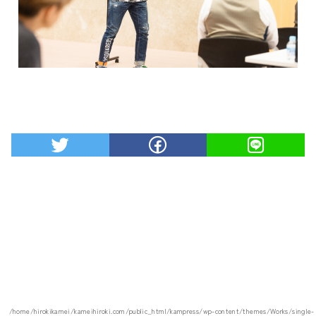
/home/hirokikamei/kameihiroki.com/public_html/kampress/wp-content/themes/Works/single-