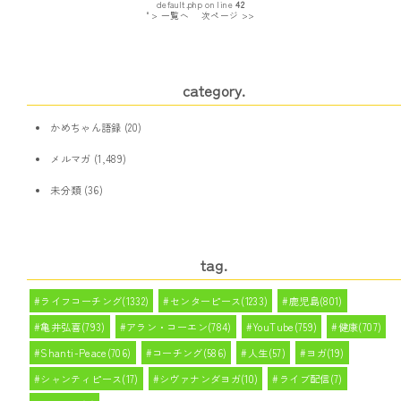
default.php on line
42
" > 一覧へ
次ページ >>
category.
かめちゃん語録
(20)
メルマガ
(1,489)
未分類
(36)
tag.
ライフコーチング(1332)
センターピース(1233)
鹿児島(801)
亀井弘喜(793)
アラン・コーエン(784)
YouTube(759)
健康(707)
Shanti-Peace(706)
コーチング(586)
人生(57)
ヨガ(19)
シャンティピース(17)
シヴァナンダヨガ(10)
ライブ配信(7)