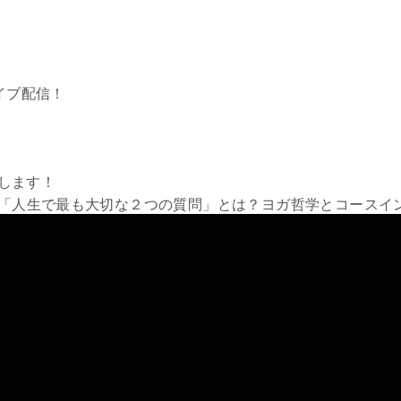
ルライブ配信！
をします！
い「人生で最も大切な２つの質問」とは？ヨガ哲学とコースイ