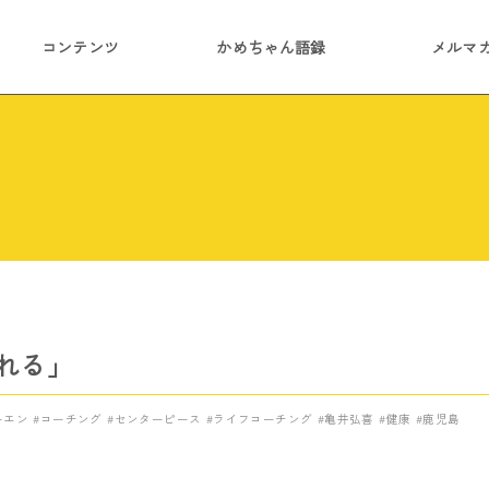
コンテンツ
かめちゃん語録
メルマ
れる」
ーエン
コーチング
センターピース
ライフコーチング
亀井弘喜
健康
鹿児島