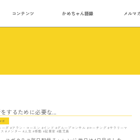
コンテンツ
かめちゃん語録
メルマ
するために必要な...
マガ
ェーダ
アラン・コーエン
インド
グループコンサル
コーチング
サラリーマ
ース
メンター
人生
感動
起業家
鹿児島