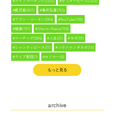
ライフコーチング(1332)
センターピース(1233)
鹿児島(801)
亀井弘喜(793)
アラン・コーエン(784)
YouTube(759)
健康(707)
Shanti-Peace(706)
コーチング(586)
人生(57)
ヨガ(19)
シャンティピース(17)
シヴァナンダヨガ(10)
ライブ配信(7)
セミナー(6)
もっと見る
archive