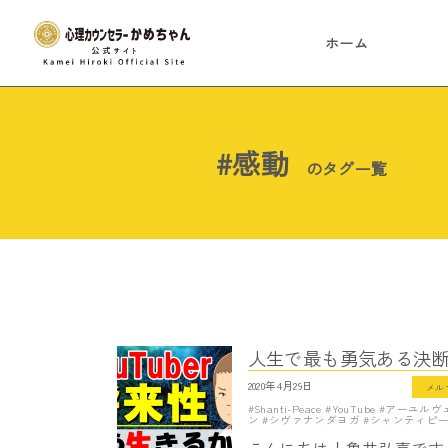
ホーム
#感動
のタグ一覧
人生で最も勇気ある決断を
2020年4月29日
メル
Shanti-Peace
YouTube
アーユルヴ
ン
シヴァナンダヨガ
シャンティピ