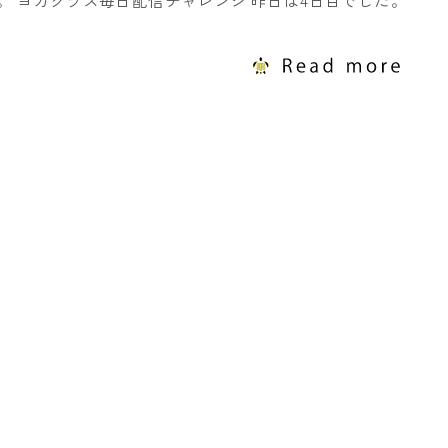
。 ヨガクラス毎日配信チャレンジ 昨日は4日目でした。