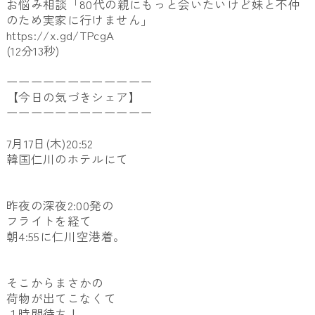
お悩み相談「80代の親にもっと会いたいけど妹と不仲
のため実家に行けません」
https://x.gd/TPcgA
(12分13秒)
ーーーーーーーーーーーー
【今日の気づきシェア】
ーーーーーーーーーーーー
7月17日(木)20:52
韓国仁川のホテルにて
昨夜の深夜2:00発の
フライトを経て
朝4:55に仁川空港着。
そこからまさかの
荷物が出てこなくて
１時間待ち！