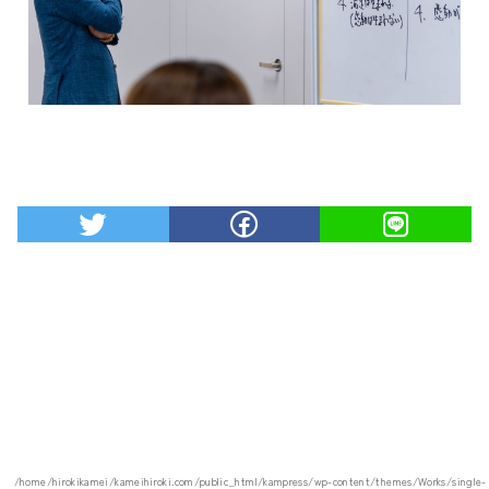
/home/hirokikamei/kameihiroki.com/public_html/kampress/wp-content/themes/Works/single-