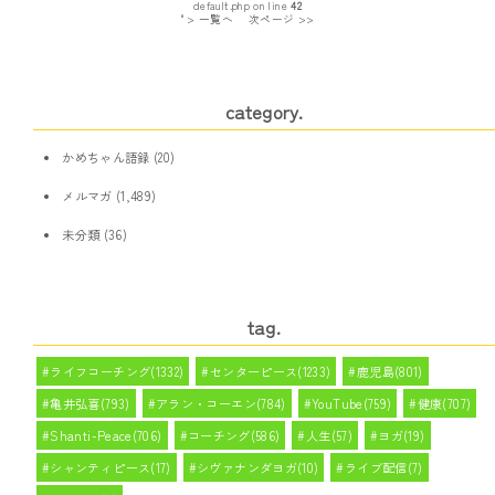
default.php on line
42
" > 一覧へ
次ページ >>
category.
かめちゃん語録
(20)
メルマガ
(1,489)
未分類
(36)
tag.
ライフコーチング(1332)
センターピース(1233)
鹿児島(801)
亀井弘喜(793)
アラン・コーエン(784)
YouTube(759)
健康(707)
Shanti-Peace(706)
コーチング(586)
人生(57)
ヨガ(19)
シャンティピース(17)
シヴァナンダヨガ(10)
ライブ配信(7)