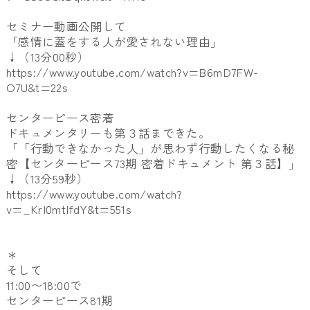
セミナー動画公開して
「感情に蓋をする人が愛されない理由」
↓（13分00秒）
https://www.youtube.com/watch?v=B6mD7FW-
O7U&t=22s
センターピース密着
ドキュメンタリーも第３話まできた。
「「行動できなかった人」が思わず行動したくなる秘
密【センターピース73期 密着ドキュメント 第３話】」
↓（13分59秒）
https://www.youtube.com/watch?
v=_KrI0mtIfdY&t=551s
＊
そして
11:00〜18:00で
センターピース81期