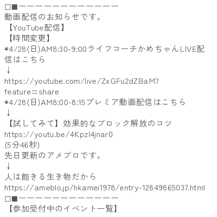
◻︎◼︎ーーーーーーーーーーーー
動画配信のお知らせです。
【YouTube配信】
【時間変更】
◉4/28(日)AM8:30-9:00ライフコーチかめちゃんLIVE配
信はこちら
↓
https://youtube.com/live/ZxGFu2dZBaM?
feature=share
◉4/28(日)AM8:00-8:15プレミア動画配信はこちら
↓
【試してみて】効果的なブロック解放のコツ
https://youtu.be/4Kpzl4jnar0
(5分46秒)
先日更新のアメブロです。
↓
人は飽きる生き物だから
https://ameblo.jp/hkamei1978/entry-12849865037.html
◻︎◼︎ーーーーーーーーーーーー
【参加受付中のイベント一覧】