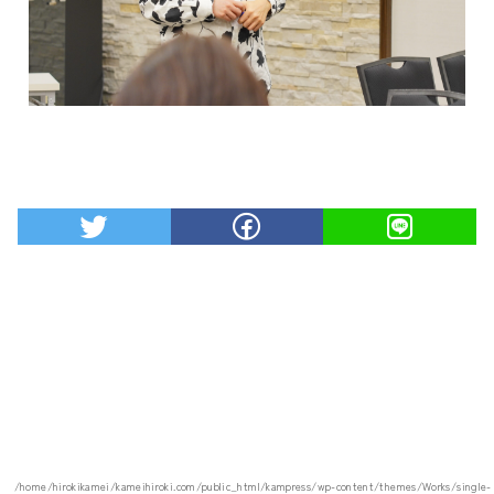
/home/hirokikamei/kameihiroki.com/public_html/kampress/wp-content/themes/Works/single-