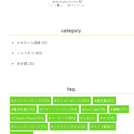
default.php on line
42
" > 一覧へ
次ページ >>
category.
かめちゃん語録
(20)
メルマガ
(1,489)
未分類
(36)
tag.
ライフコーチング(1332)
センターピース(1233)
鹿児島(801)
亀井弘喜(793)
アラン・コーエン(784)
YouTube(759)
健康(707)
Shanti-Peace(706)
コーチング(586)
人生(57)
ヨガ(19)
シャンティピース(17)
シヴァナンダヨガ(10)
ライブ配信(7)