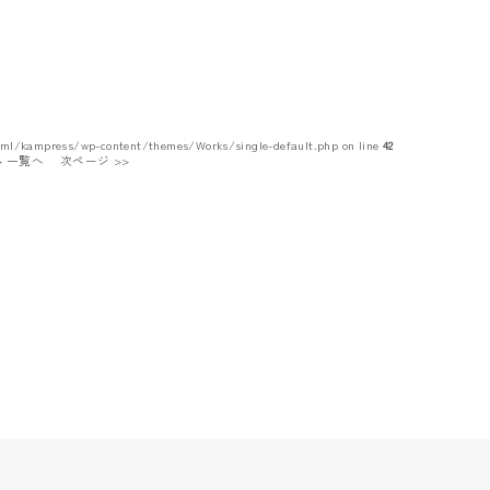
tml/kampress/wp-content/themes/Works/single-default.php on line
42
 > 一覧へ
次ページ >>