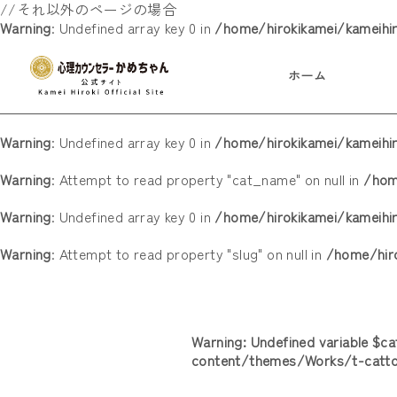
//それ以外のページの場合
Warning
: Undefined array key 0 in
/home/hirokikamei/kameihi
ホーム
Warning
: Undefined array key 0 in
/home/hirokikamei/kameih
Warning
: Attempt to read property "cat_name" on null in
/hom
Warning
: Undefined array key 0 in
/home/hirokikamei/kameih
Warning
: Attempt to read property "slug" on null in
/home/hir
Warning
: Undefined variable $c
content/themes/Works/t-catt