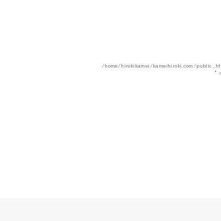
/home/hirokikamei/kameihiroki.com/public_h
"