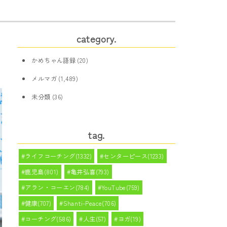
category.
かめちゃん語録
(20)
メルマガ
(1,489)
未分類
(36)
tag.
ライフコーチング(1332)
センターピース(1233)
鹿児島(801)
亀井弘喜(793)
アラン・コーエン(784)
YouTube(759)
健康(707)
Shanti-Peace(706)
コーチング(586)
人生(57)
ヨガ(19)