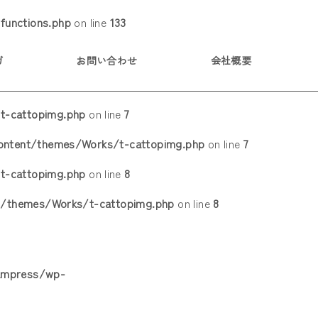
functions.php
on line
133
ガ
お問い合わせ
会社概要
t-cattopimg.php
on line
7
content/themes/Works/t-cattopimg.php
on line
7
t-cattopimg.php
on line
8
t/themes/Works/t-cattopimg.php
on line
8
kampress/wp-