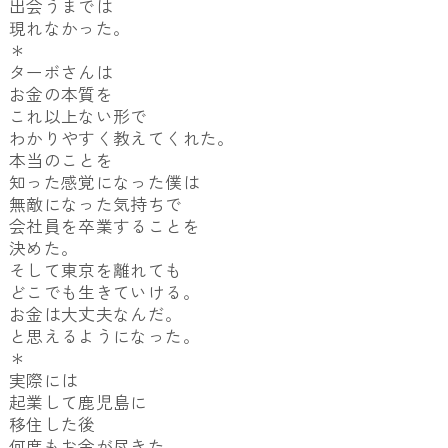
出会うまでは
現れなかった。
＊
ターボさんは
お金の本質を
これ以上ない形で
わかりやすく教えてくれた。
本当のことを
知った感覚になった僕は
無敵になった気持ちで
会社員を卒業することを
決めた。
そして東京を離れても
どこでも生きていける。
お金は大丈夫なんだ。
と思えるようになった。
＊
実際には
起業して鹿児島に
移住した後
何度もお金が尽きた。