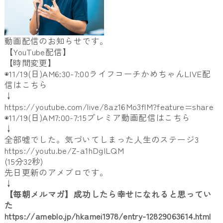
動画配信のお知らせです。
【YouTube配信】
【時間変更】
◉11/19(日)AM6:30-7:
00ライフコーチかめちゃんLIVE配
信はこちら
↓
https://youtube.com/live/
8az16Mo3flM?feature=share
◉11/19(日)AM7:00-7:
15プレミア動画配信はこちら
↓
全部嘘でした。気づいてしまった人生のステージ3
https://youtu.be/Z-a1hDgILQM
(15分32秒)
先日更新のアメブロです。
↓
【毎朝メルマガ】成功したら幸せになれると思ってい
た
https://ameblo.jp/hkamei1978/
entry-12829063614.html