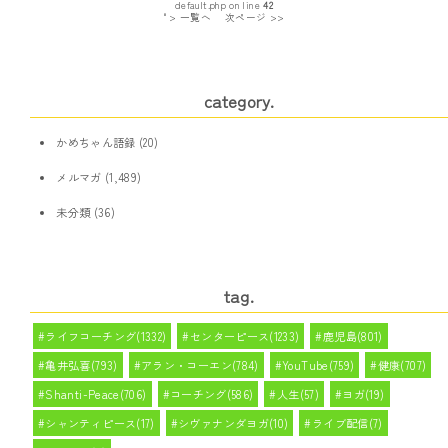
default.php on line
42
" > 一覧へ
次ページ >>
category.
かめちゃん語録
(20)
メルマガ
(1,489)
未分類
(36)
tag.
ライフコーチング(1332)
センターピース(1233)
鹿児島(801)
亀井弘喜(793)
アラン・コーエン(784)
YouTube(759)
健康(707)
Shanti-Peace(706)
コーチング(586)
人生(57)
ヨガ(19)
シャンティピース(17)
シヴァナンダヨガ(10)
ライブ配信(7)