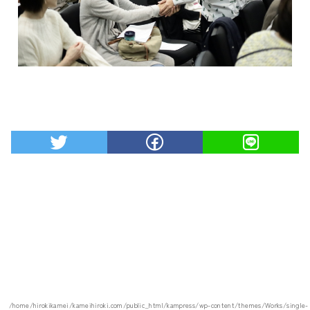
/home/hirokikamei/kameihiroki.com/public_html/kampress/wp-content/themes/Works/single-