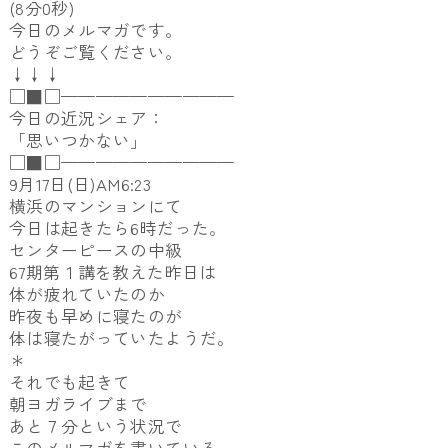
(8分0秒)
今日のメルマガです。
どうぞご覧ください。
↓↓↓
□■□——————————
今日の近況シェア：
「思いつかない」
□■□——————————
9月17日(日)AM6:23
横浜のマンションにて
今日は起きたら6時だった。
センターピースの中級
67期第１講を教えた昨日は
体が疲れていたのか
昨夜も早めに寝たのが
体は寝たがっていたようだ。
＊
それでも起きて
朝ヨガライブまで
あと７分という状況で