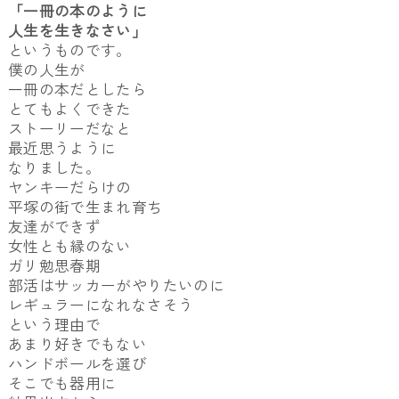
「一冊の本のように
人生を生きなさい」
というものです。
僕の人生が
一冊の本だとしたら
とてもよくできた
ストーリーだなと
最近思うように
なりました。
ヤンキーだらけの
平塚の街で生まれ育ち
友達ができず
女性とも縁のない
ガリ勉思春期
部活はサッカーがやりたいのに
レギュラーになれなさそう
という理由で
あまり好きでもない
ハンドボールを選び
そこでも器用に