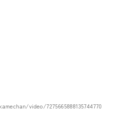
」
_kamechan/video/
7275665888135744770