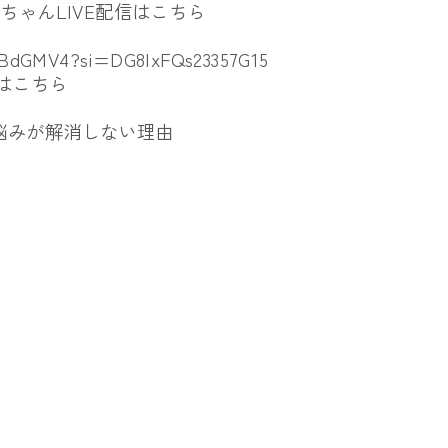
チかめちゃんLIVE配信はこちら
2BdGMV4?si=
DG8IxFQs23357G15
配信はこちら
悩みが解消しない理由