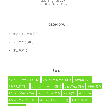
default.php on line
42
" > 一覧へ
次ページ >>
category.
かめちゃん語録
(20)
メルマガ
(1,489)
未分類
(36)
tag.
ライフコーチング(1332)
センターピース(1233)
鹿児島(801)
亀井弘喜(793)
アラン・コーエン(784)
YouTube(759)
健康(707)
Shanti-Peace(706)
コーチング(586)
人生(57)
ヨガ(19)
シャンティピース(17)
シヴァナンダヨガ(10)
ライブ配信(7)