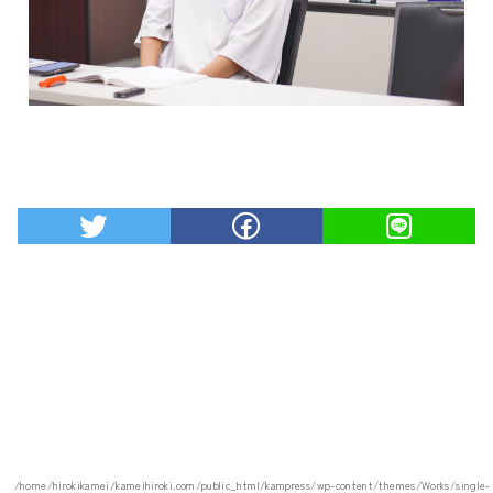
/home/hirokikamei/kameihiroki.com/public_html/kampress/wp-content/themes/Works/single-