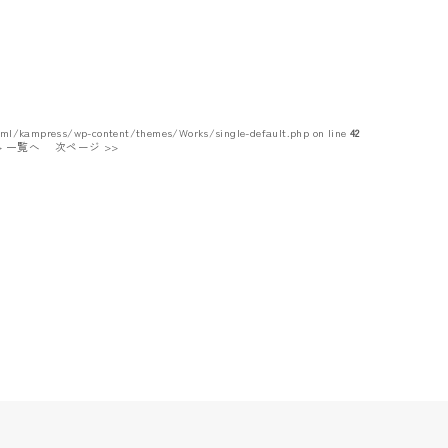
tml/kampress/wp-content/themes/Works/single-default.php on line
42
 > 一覧へ
次ページ >>