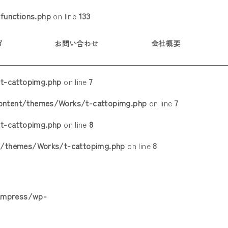
functions.php
on line
133
ガ
お問い合わせ
会社概要
t-cattopimg.php
on line
7
content/themes/Works/t-cattopimg.php
on line
7
t-cattopimg.php
on line
8
t/themes/Works/t-cattopimg.php
on line
8
kampress/wp-