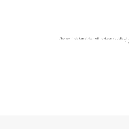
/home/hirokikamei/kameihiroki.com/public_h
"