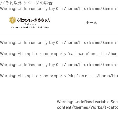
//それ以外のページの場合
Warning
: Undefined array key 0 in
/home/hirokikamei/kameihi
ホーム
Warning
: Undefined array key 0 in
/home/hirokikamei/kameih
Warning
: Attempt to read property "cat_name" on null in
/hom
Warning
: Undefined array key 0 in
/home/hirokikamei/kameih
Warning
: Attempt to read property "slug" on null in
/home/hir
Warning
: Undefined variable $c
content/themes/Works/t-catt