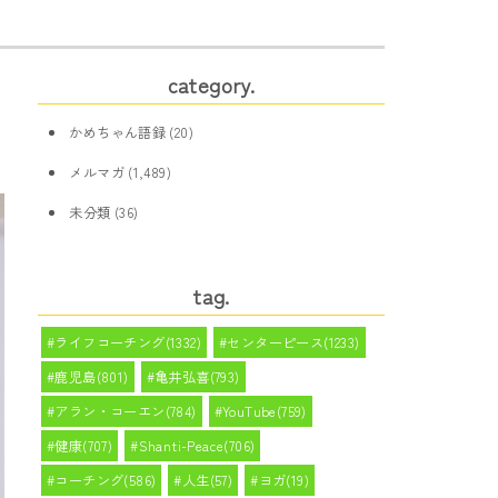
category.
かめちゃん語録
(20)
メルマガ
(1,489)
未分類
(36)
tag.
ライフコーチング(1332)
センターピース(1233)
鹿児島(801)
亀井弘喜(793)
アラン・コーエン(784)
YouTube(759)
健康(707)
Shanti-Peace(706)
コーチング(586)
人生(57)
ヨガ(19)