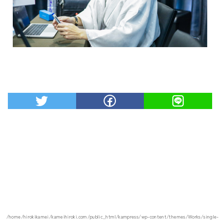
/home/hirokikamei/kameihiroki.com/public_html/kampress/wp-content/themes/Works/single-