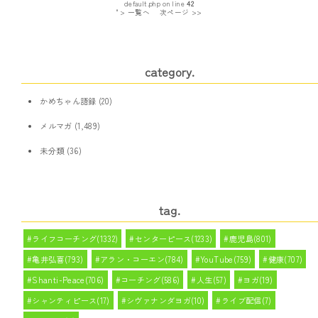
default.php on line
42
" > 一覧へ
次ページ >>
category.
かめちゃん語録
(20)
メルマガ
(1,489)
未分類
(36)
tag.
ライフコーチング(1332)
センターピース(1233)
鹿児島(801)
亀井弘喜(793)
アラン・コーエン(784)
YouTube(759)
健康(707)
Shanti-Peace(706)
コーチング(586)
人生(57)
ヨガ(19)
シャンティピース(17)
シヴァナンダヨガ(10)
ライブ配信(7)