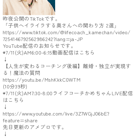
昨夜公開のTikTokです。
「子供へイライラする奥さんへの関わり方 2選」
https://www.tiktok.com/@
lifecoach_kamechan/video/
7254146792562986242?lang=ja-JP
YouTube配信のお知らせです。
◉7/11(火)AM6:00-6:15動画配信はこちら
↓
【人生が変わるコーチング後編】離婚・独立が実現す
る！
魔法の質問
https://youtu.be/MshKkkC0WTM
(10分39秒)
◉7/11(火)AM7:30-8:
00ライフコーチかめちゃんLIVE配信
はこちら
↓
https://www.youtube.com/live/
3Z7WGjJ06bE?
feature=share
先日更新のアメブロです。
↓