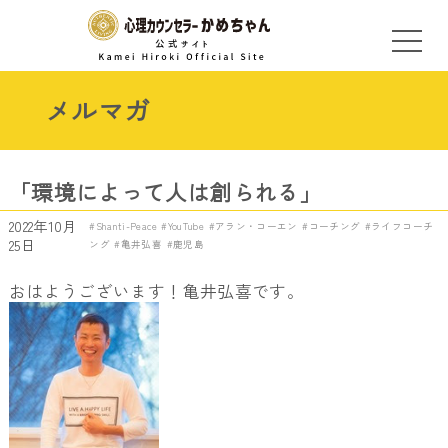
メルマガ
「環境によって人は創られる」
2022年10月
Shanti-Peace
YouTube
アラン・コーエン
コーチング
ライフコーチ
25日
ング
亀井弘喜
鹿児島
おはようございます！亀井弘喜です。