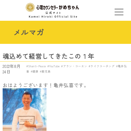
メルマガ
魂込めて経営してきたこの１年
2022年8月
Shanti-Peace
YouTube
アラン・コーエン
ライフコーチング
亀井弘
24日
喜
健康
鹿児島
おはようございます！亀井弘喜です。