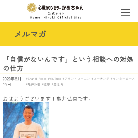
メルマガ
「自信がないんです」という相談への対処
の仕方
2022年8月
Shanti-Peace
YouTube
アラン・コーエン
コーチング
センターピース
19日
亀井弘喜
健康
鹿児島
おはようございます！亀井弘喜です。