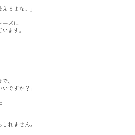
使えるよな。」
レーズに
ています。
けで、
いいですか？」
た。
もしれません。