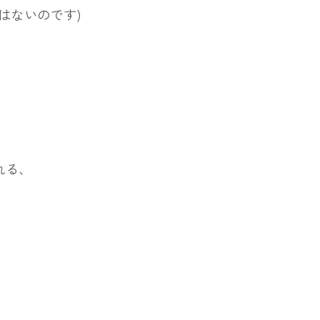
はないのです)
、
れる、