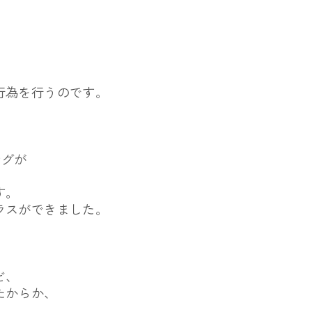
行為を行うのです。
ングが
す。
ラスができました。
ど、
たからか、