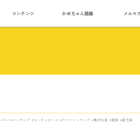
コンテンツ
かめちゃん語録
メルマ
ーエン
コーチング
センターピース
ライフコーチング
亀井弘喜
健康
鹿児島