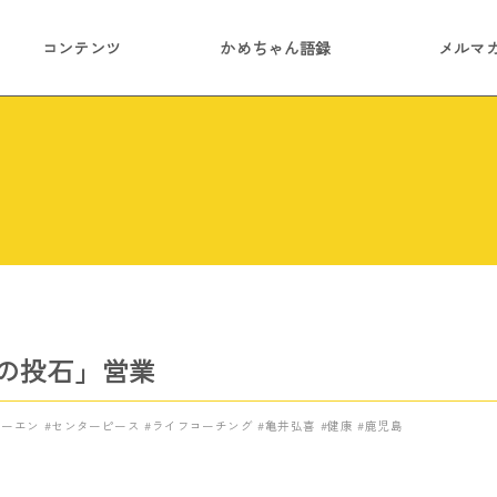
コンテンツ
かめちゃん語録
メルマ
の投石」営業
コーエン
センターピース
ライフコーチング
亀井弘喜
健康
鹿児島