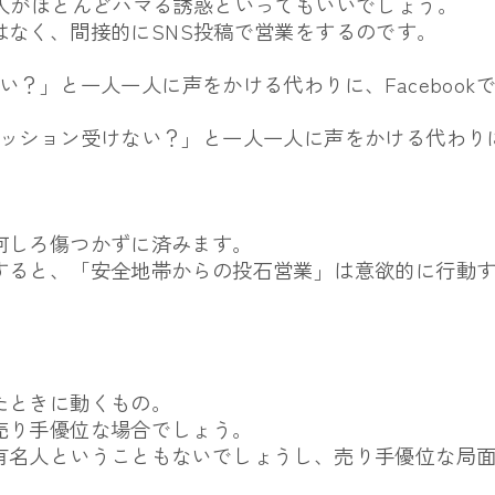
人がほとんどハマる誘惑といってもいいでしょう。
はなく、
間接的にSNS投稿で営業をするのです。
ない？」
と一人一人に声をかける代わりに、
Facebo
セッション受けない？」
と一人一人に声をかける代わり
何しろ傷つかずに済みます。
すると、「
安全地帯からの投石営業」
は意欲的に行動
たときに動くもの。
売り手優位な場合でしょう。
有名人ということもないでしょうし、
売り手優位な局