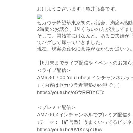
おはようございます！亀井弘喜です。
セカウラ希望塾東京初のお話会、満席&感
2時間のお話会、1/4くらいの方が涙してま
そして、開始前にはなんと、あるご夫婦が「
てハグして帰っていきました。
現在、現実の変化に意識がなかなか追いつ
【6月末までライブ配信やイベントのお知ら
＜ライブ配信＞
AM6:30-7:00 YouTubeメインチャンネ
↓（内容はセカウラ希望塾の内容です）
https://youtu.be/oGfzRFBYCTc
＜プレミア配信＞
AM7:00メインチャンネルでプレミア配信
↓テーマ：【経営塾】うまくいってるビジ
https://youtu.be/0VlKcsjYU6w