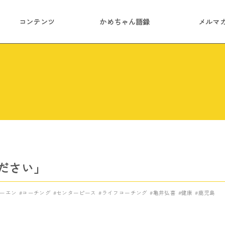
コンテンツ
かめちゃん語録
メルマ
ださい」
ーエン
コーチング
センターピース
ライフコーチング
亀井弘喜
健康
鹿児島