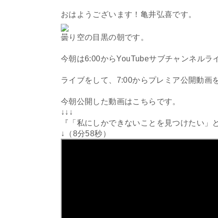
おはようございます！亀井弘喜です。
曇り空の目黒の朝です。
今朝は6:00からYouTubeサブチャンネルラ
ライブをして、7:00からプレミア公開動画
今朝公開した動画はこちらです。
↓↓↓
『「私にしかできないことを見つけたい」
↓（8分58秒）