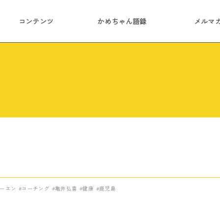
コンテンツ
かめちゃん語録
メルマ
ーエン
コーチング
亀井弘喜
健康
鹿児島