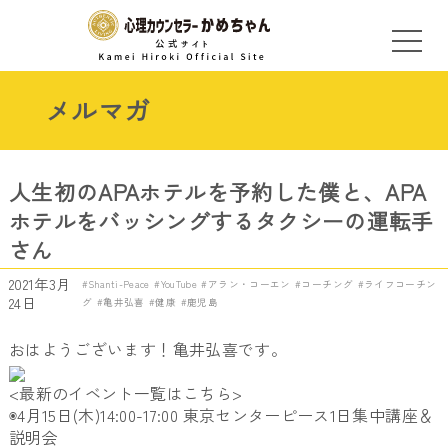
メルマガ
人生初のAPAホテルを予約した僕と、APA
ホテルをバッシングするタクシーの運転手
さん
2021年3月
Shanti-Peace
YouTube
アラン・コーエン
コーチング
ライフコーチン
24日
グ
亀井弘喜
健康
鹿児島
おはようございます！亀井弘喜です。
<最新のイベント一覧はこちら>
◉4月15日(木)14:00-17:00 東京センターピース1日集中講座＆
説明会