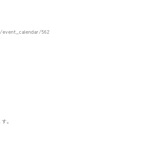
m/event_calendar/562
ます。