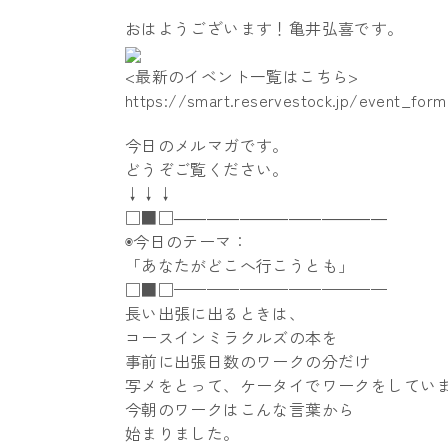
おはようございます！亀井弘喜です。
<最新のイベント一覧はこちら>
https://smart.reservestock.jp/event_for
今日のメルマガです。
どうぞご覧ください。
↓↓↓
□■□―――――――――――――
◉今日のテーマ：
「あなたがどこへ行こうとも」
□■□—————————————
長い出張に出るときは、
コースインミラクルズの本を
事前に出張日数のワークの分だけ
写メをとって、ケータイでワークをしてい
今朝のワークはこんな言葉から
始まりました。