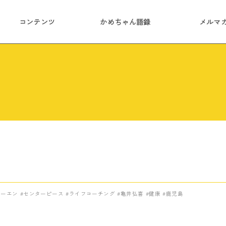
コンテンツ
かめちゃん語録
メルマ
コーエン
センターピース
ライフコーチング
亀井弘喜
健康
鹿児島