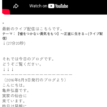
*
最新のライブ配信はこちらです。
テーマ：【嘘をつかない勇気をもつ】〜正直に生きる～(ライブ配
信）
↓(27分20秒)
それでは今日のブログです。
どうぞご覧ください。
↓↓↓
ーーーーーーーーーーーーーーーーー
（2016年8月9日発行のブログより）
こんにちは。
亀井弘喜です。
実家の仙台に
来ています。
昨日は早朝に