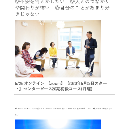
◎不安を何とかしたい ◎人とのつながり
や関わりが怖い ◎自分のことがあまり好
きじゃない
5/25 オンライン 【zoom】【2020年5月25日スター
ト】センターピース26期初級コース(月曜)
◉直感でピンと来た ◉八ヶ岳に行ってみたい ◉日常から離れて自分の人生を見つめ直したい ◉亀井弘喜と仲良くなり
たい