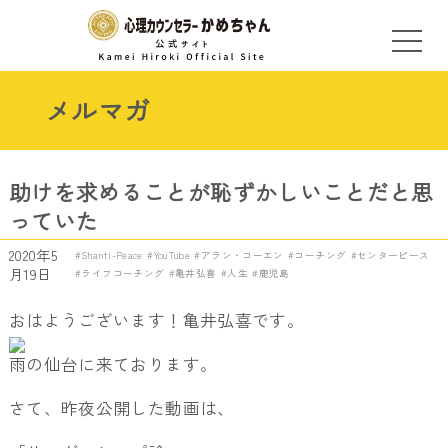
メルマガ
助けを求めることが恥ずかしいことだと思
っていた
2020年5
Shanti-Peace
YouTube
アラン・コーエン
コーチング
センターピース
月19日
ライフコーチング
亀井弘喜
人生
鹿児島
おはようございます！亀井弘喜です。
雨の仙台に来ております。
さて、昨夜公開した動画は、