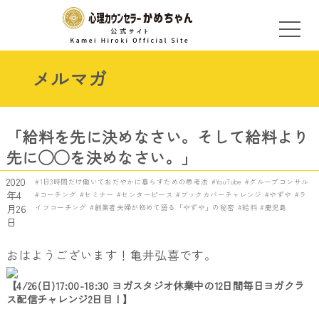
メルマガ
「給料を先に決めなさい。そして給料より
先に◯◯を決めなさい。」
2020
1日3時間だけ働いておだやかに暮らすための思考法
YouTube
グループコンサル
年4
コーチング
セミナー
センターピース
ブックカバーチャレンジ
やずや
ラ
月26
イフコーチング
創業者夫婦が初めて語る「やずや」の秘密
給料
鹿児島
日
おはようございます！亀井弘喜です。
【4/26(日)17:00-18:30 ヨガスタジオ休業中の12日間毎日ヨガクラ
ス配信チャレンジ2日目！】