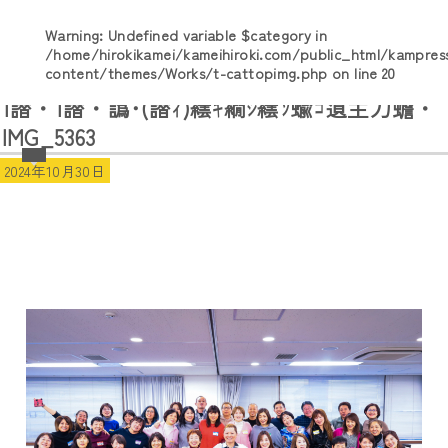
Warning
: Undefined variable $category in
/home/hirokikamei/kameihiroki.com/public_html/kampres
content/themes/Works/t-cattopimg.php
on line
20
1譛・1譛・譌･(譛ｨ)繧ｷ繝ｼ繧ｿ蝓ｺ遉主刀蟾・
IMG_5363
2024年10月30日