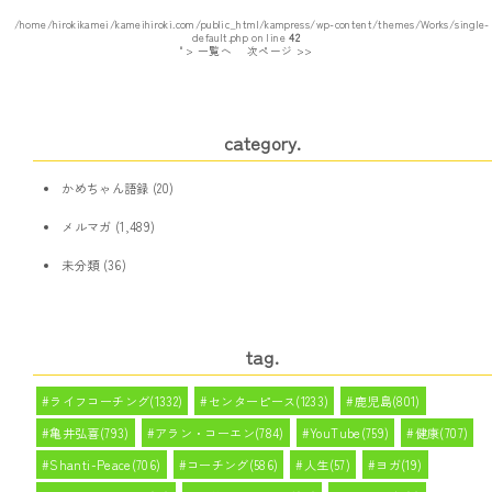
/home/hirokikamei/kameihiroki.com/public_html/kampress/wp-content/themes/Works/single-
default.php on line
42
" > 一覧へ
次ページ >>
category.
かめちゃん語録
(20)
メルマガ
(1,489)
未分類
(36)
tag.
ライフコーチング(1332)
センターピース(1233)
鹿児島(801)
亀井弘喜(793)
アラン・コーエン(784)
YouTube(759)
健康(707)
Shanti-Peace(706)
コーチング(586)
人生(57)
ヨガ(19)