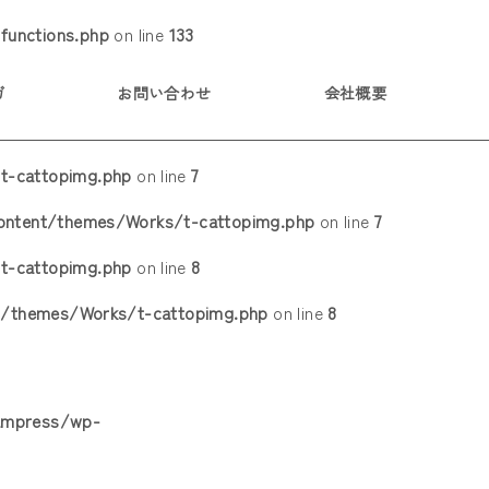
functions.php
on line
133
ガ
お問い合わせ
会社概要
t-cattopimg.php
on line
7
content/themes/Works/t-cattopimg.php
on line
7
t-cattopimg.php
on line
8
t/themes/Works/t-cattopimg.php
on line
8
kampress/wp-