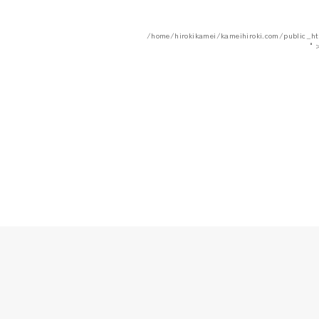
/home/hirokikamei/kameihiroki.com/public_h
"