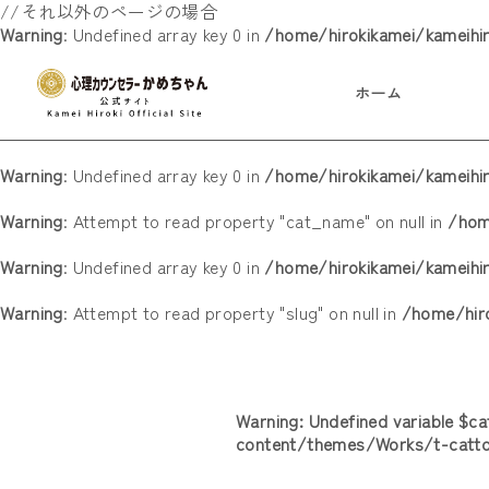
//それ以外のページの場合
Warning
: Undefined array key 0 in
/home/hirokikamei/kameihi
ホーム
Warning
: Undefined array key 0 in
/home/hirokikamei/kameih
Warning
: Attempt to read property "cat_name" on null in
/hom
Warning
: Undefined array key 0 in
/home/hirokikamei/kameih
Warning
: Attempt to read property "slug" on null in
/home/hir
Warning
: Undefined variable $c
content/themes/Works/t-catt