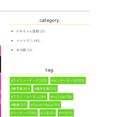
category.
かめちゃん語録
(20)
メルマガ
(1,489)
未分類
(36)
tag.
ライフコーチング(1332)
センターピース(1233)
鹿児島(801)
亀井弘喜(793)
アラン・コーエン(784)
YouTube(759)
健康(707)
Shanti-Peace(706)
コーチング(586)
人生(57)
ヨガ(19)