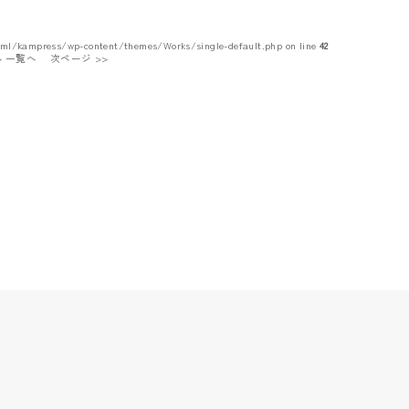
tml/kampress/wp-content/themes/Works/single-default.php on line
42
 > 一覧へ
次ページ >>